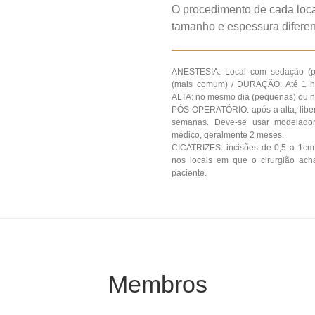
O procedimento de cada loc
tamanho e espessura diferen
ANESTESIA: Local com sedação (pe
(mais comum) / DURAÇÃO: Até 1 ho
ALTA: no mesmo dia (pequenas) ou n
PÓS-OPERATÓRIO: após a alta, libera
semanas. Deve-se usar modelado
médico, geralmente 2 meses.
CICATRIZES: incisões de 0,5 a 1cm,
nos locais em que o cirurgião ac
paciente.
Membros