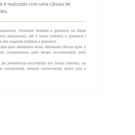
al é realizado com uma cânula de
tes.
quenas), Peridural (médias e grandes) ou Geral
ra (pequenas), até 3 horas (médias e grandes) /
o dia seguinte (médias e grandes)
da para atividades leves. Atividades físicas após 2
res compressivos pelo tempo recomendado pelo
 de preferência escondidas em áreas cobertas, ou
har conveniente, sempre conversando antes com o