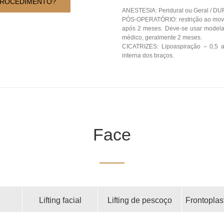
PROCEDIMENTO?
ANESTESIA: Peridural ou Geral / DU
PÓS-OPERATÓRIO: restrição ao movim
após 2 meses. Deve-se usar model
médico, geralmente 2 meses.
CICATRIZES: Lipoaspiração – 0,5 a
interna dos braços.
Face
Lifting facial
Lifting de pescoço
Frontoplas