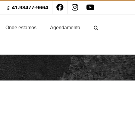
41.98477-9664
Onde estamos
Agendamento
Início