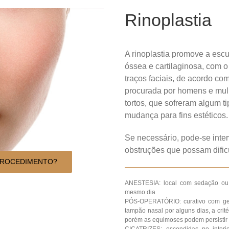
Rinoplastia
A rinoplastia promove a escu
óssea e cartilaginosa, com o
traços faciais, de acordo c
procurada por homens e mul
tortos, que sofreram algum 
mudança para fins estéticos.
Se necessário, pode-se interv
obstruções que possam dificu
PROCEDIMENTO?
ANESTESIA: local com sedação ou 
mesmo dia
PÓS-OPERATÓRIO: curativo com ges
tampão nasal por alguns dias, a crit
porém as equimoses podem persistir 